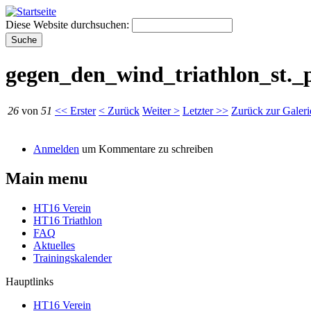
Diese Website durchsuchen:
gegen_den_wind_triathlon_st._
26
von
51
<< Erster
< Zurück
Weiter >
Letzter >>
Zurück zur Galeri
Anmelden
um Kommentare zu schreiben
Main menu
HT16 Verein
HT16 Triathlon
FAQ
Aktuelles
Trainingskalender
Hauptlinks
HT16 Verein