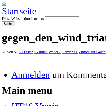
Diese Website durchsuchen:
gegen_den_wind_triat
25
von
51
<< Erster
< Zurück
Weiter >
Letzter >>
Zurück zur Galeri
Anmelden
um Kommentar
Main menu