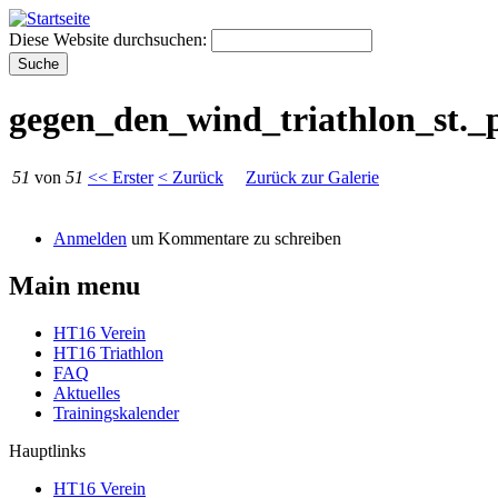
Diese Website durchsuchen:
gegen_den_wind_triathlon_st._
51
von
51
<< Erster
< Zurück
Zurück zur Galerie
Anmelden
um Kommentare zu schreiben
Main menu
HT16 Verein
HT16 Triathlon
FAQ
Aktuelles
Trainingskalender
Hauptlinks
HT16 Verein