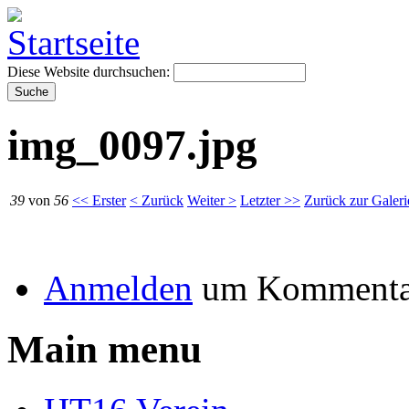
Diese Website durchsuchen:
img_0097.jpg
39
von
56
<< Erster
< Zurück
Weiter >
Letzter >>
Zurück zur Galeri
Anmelden
um Kommentar
Main menu