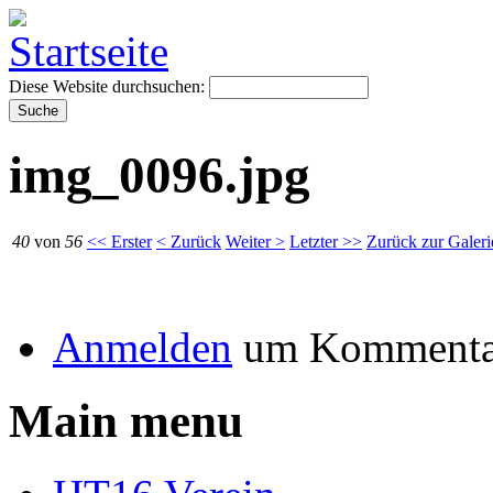
Diese Website durchsuchen:
img_0096.jpg
40
von
56
<< Erster
< Zurück
Weiter >
Letzter >>
Zurück zur Galeri
Anmelden
um Kommentar
Main menu