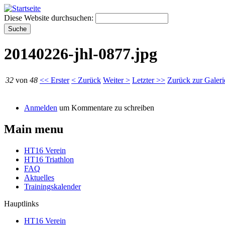
Diese Website durchsuchen:
20140226-jhl-0877.jpg
32
von
48
<< Erster
< Zurück
Weiter >
Letzter >>
Zurück zur Galeri
Anmelden
um Kommentare zu schreiben
Main menu
HT16 Verein
HT16 Triathlon
FAQ
Aktuelles
Trainingskalender
Hauptlinks
HT16 Verein