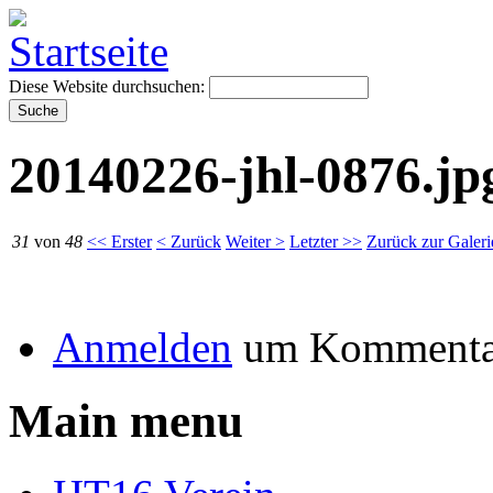
Diese Website durchsuchen:
20140226-jhl-0876.jp
31
von
48
<< Erster
< Zurück
Weiter >
Letzter >>
Zurück zur Galeri
Anmelden
um Kommentar
Main menu