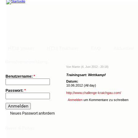
HT16 Verein
HT16 Triathlon
FAQ
Aktuelles
Main menu
Hauptlinks
Benutzeranmeldung
Von Martin (4. Juni 2012 - 20:18)
HT16 Verein
HT16 Triathlon
FAQ
Aktuelles
Trainingskalend
Trainingsart: Wettkampf
Benutzername:
*
Datum:
10.06.2012 (All day)
Passwort:
*
http://www.challenge-kraichgau.com/
Anmelden
um Kommentare zu schreiben
Neues Passwort anfordern
News & Fotos