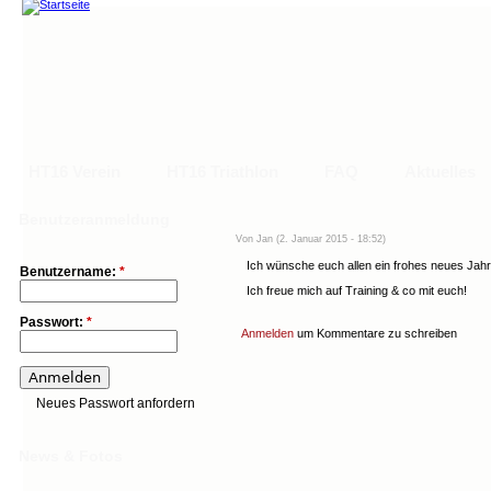
HT16 Verein
HT16 Triathlon
FAQ
Aktuelles
Main menu
Hauptlinks
Benutzeranmeldung
Von Jan (2. Januar 2015 - 18:52)
HT16 Verein
HT16 Triathlon
FAQ
Aktuelles
Trainingskalend
Ich wünsche euch allen ein frohes neues Jahr
Benutzername:
*
Ich freue mich auf Training & co mit euch!
Passwort:
*
Anmelden
um Kommentare zu schreiben
Neues Passwort anfordern
News & Fotos