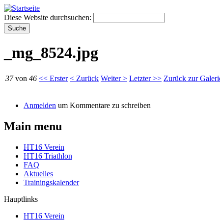
Diese Website durchsuchen:
_mg_8524.jpg
37
von
46
<< Erster
< Zurück
Weiter >
Letzter >>
Zurück zur Galeri
Anmelden
um Kommentare zu schreiben
Main menu
HT16 Verein
HT16 Triathlon
FAQ
Aktuelles
Trainingskalender
Hauptlinks
HT16 Verein