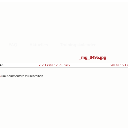
FAQ
Aktuelles
Trainingskalender
_mg_8495.jpg
46
<< Erster
< Zurück
Weiter >
L
Aktuelles
Trainingskalender
n
um Kommentare zu schreiben