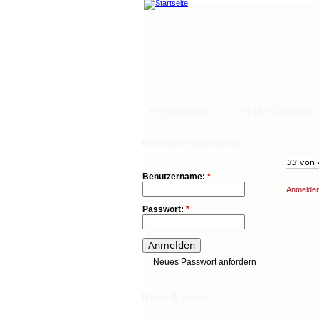
HT16 Verein
HT16 Triathlon
Main menu
Hauptlinks
Benutzeranmeldung
33
von
HT16 Verein
HT16 Triathlon
FAQ
Benutzername:
*
Anmelde
Passwort:
*
Neues Passwort anfordern
News & Fotos