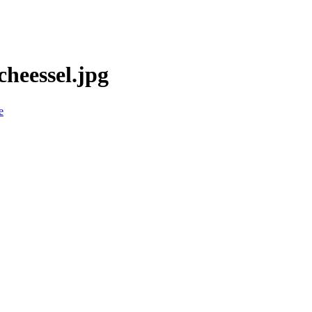
heessel.jpg
e