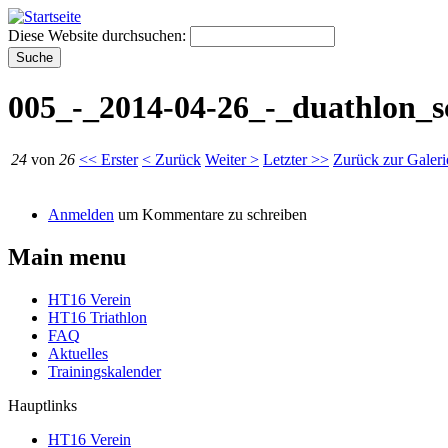
Diese Website durchsuchen:
005_-_2014-04-26_-_duathlon_sc
24
von
26
<< Erster
< Zurück
Weiter >
Letzter >>
Zurück zur Galeri
Anmelden
um Kommentare zu schreiben
Main menu
HT16 Verein
HT16 Triathlon
FAQ
Aktuelles
Trainingskalender
Hauptlinks
HT16 Verein