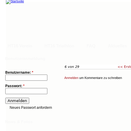
HT16 Verein
HT16 Triathlon
FAQ
Aktuelles
Main menu
Hauptlinks
Benutzeranmeldung
6
von
29
<< Erst
HT16 Verein
HT16 Triathlon
FAQ
Aktuelles
Trainingskalend
Benutzername:
*
Anmelden
um Kommentare zu schreiben
Passwort:
*
Neues Passwort anfordern
News & Fotos