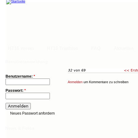
HT16 Verein
HT16 Triathlon
FAQ
Aktuelles
Main menu
Hauptlinks
Benutzeranmeldung
32
von
69
<< Erst
HT16 Verein
HT16 Triathlon
FAQ
Aktuelles
Trainingskalend
Benutzername:
*
Anmelden
um Kommentare zu schreiben
Passwort:
*
Neues Passwort anfordern
News & Fotos